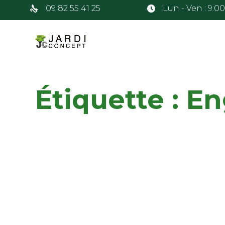
09 82 55 41 25
Lun - Ven : 9:0
Étiquette :
En