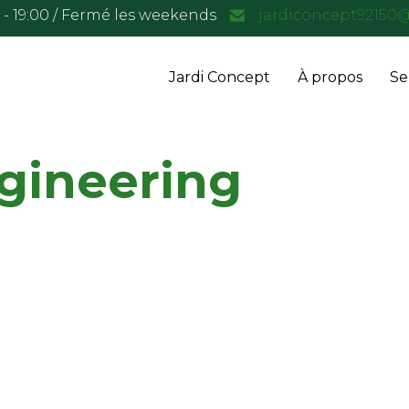
0 - 19:00 / Fermé les weekends
jardiconcept92150
Jardi Concept
À propos
Se
gineering