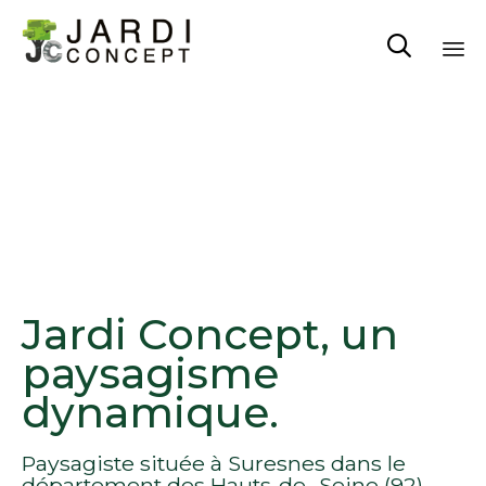

Sk
to
co
Jardi Concept, un
paysagisme
dynamique.
Paysagiste située à Suresnes dans le
département des Hauts-de- Seine (92),