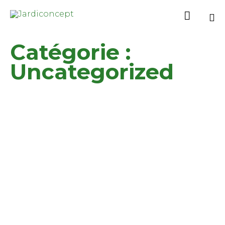

Sk
Catégorie :
to
co
Uncategorized